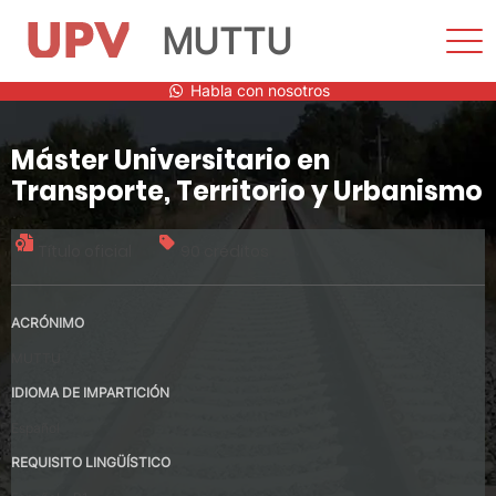
MUTTU
Most
men
Saltar
Habla con nosotros
al
contenido
Máster Universitario en
Transporte, Territorio y Urbanismo
Título oficial
90 créditos
ACRÓNIMO
MUTTU
IDIOMA DE IMPARTICIÓN
Español
REQUISITO LINGÜÍSTICO