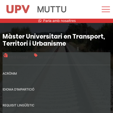
MUTTU
Most
men
Vés
Parla amb nosaltres
al
contingut
Màster Universitari en Transport,
Territori i Urbanisme
Títol oficial
90 crèdits
ACRÒNIM
MUTTU
IDIOMA D’IMPARTICIÓ
Espanyol
REQUISIT LINGÜÍSTIC