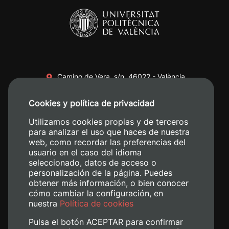
Camino de Vera, s/n. 46022 - València
+34 96 387 70 00
Cookies y política de privacidad
+34 620 04 00 50
Utilizamos cookies propias y de terceros
para analizar el uso que haces de nuestra
web, como recordar las preferencias del
usuario en el caso del idioma
seleccionado, datos de acceso o
personalización de la página. Puedes
obtener más información, o bien conocer
cómo cambiar la configuración, en
nuestra
Política de cookies
Pulsa el botón ACEPTAR para confirmar