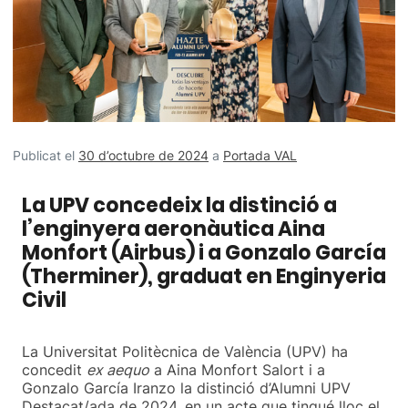
Publicat el
30 d’octubre de 2024
a
Portada VAL
La UPV concedeix la distinció a
l’enginyera aeronàutica Aina
Monfort (Airbus) i a Gonzalo García
(Therminer), graduat en Enginyeria
Civil
La Universitat Politècnica de València (UPV) ha
concedit
ex aequo
a Aina Monfort Salort i a
Gonzalo García Iranzo la distinció d’Alumni UPV
Destacat/ada de 2024, en un acte que tingué lloc el