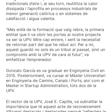
tradicionals d’aire i, al seu torn, reutilitza la calor
dissipada i l’aprofita en processos industrials de
menor generació calòrica o en sistemes de
calefacció i aigua calenta.
“Més enllà de la formació que vaig rebre, la primera
entitat que li va obrir les portes al nostre projecte
va ser la UPV. Mire cap enrere, i sent la necessitat
de retornar part del que he rebut ací. Per a mi,
aquest guardó no sols és un tribut al passat, sinó un
compromís amb la UPV de cara al futur”, va
emfatitzar l’emprenedor.
Gonzalo García es va graduar en Enginyeria Civil en
2015. Posteriorment, va cursar el Màster Universitari
en Enginyeria de Camins, Canals i Ports, així com el
Master in Startup Administration, tots dos de la
UPV.
El rector de la UPV, José E. Capilla, va subratllar la
importància que té aquest acte de reconeixement
d’Alumni destacats i destacades perquè “reflecteix la