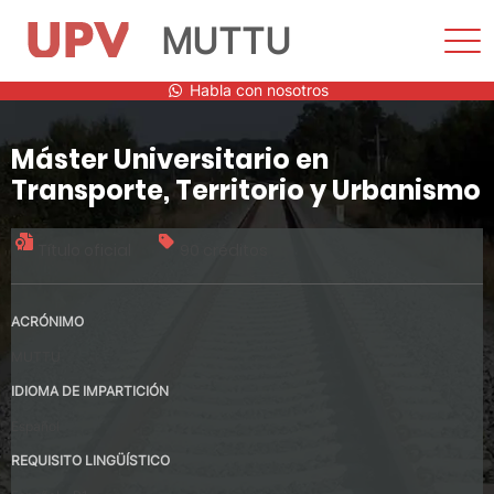
MUTTU
Most
men
Saltar
Habla con nosotros
al
contenido
Máster Universitario en
Transporte, Territorio y Urbanismo
Título oficial
90 créditos
ACRÓNIMO
MUTTU
IDIOMA DE IMPARTICIÓN
Español
REQUISITO LINGÜÍSTICO