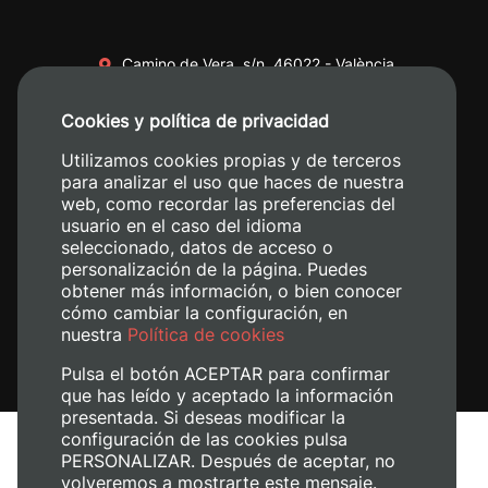
Camino de Vera, s/n. 46022 - València
+34 96 387 70 00
Cookies y política de privacidad
+34 620 04 00 50
Utilizamos cookies propias y de terceros
para analizar el uso que haces de nuestra
web, como recordar las preferencias del
usuario en el caso del idioma
seleccionado, datos de acceso o
personalización de la página. Puedes
obtener más información, o bien conocer
cómo cambiar la configuración, en
nuestra
Política de cookies
Pulsa el botón ACEPTAR para confirmar
que has leído y aceptado la información
presentada. Si deseas modificar la
configuración de las cookies pulsa
Aviso legal
PERSONALIZAR. Después de aceptar, no
Política de cookies
volveremos a mostrarte este mensaje.