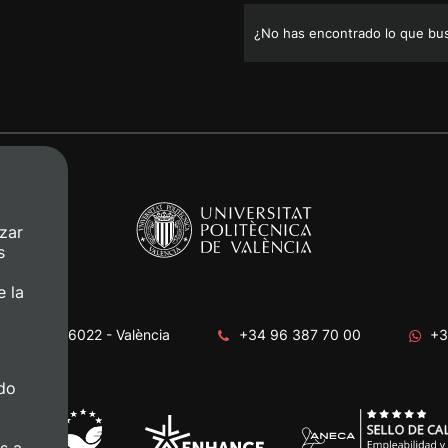
¿No has encontrado lo que bu
zar
s
e la
era, s/n. 46022 - València
+34 96 387 70 00
+3
do