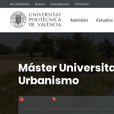
Accesibilidad
Buscar
Emergencias
Directorio
Admisión
Estudios
Saltar
al
contenido
Máster Universita
Urbanismo
Título oficial
90 créditos