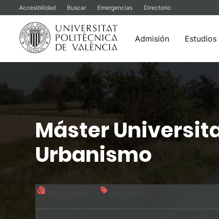
Accesibilidad
Buscar
Emergencias
Directorio
Admisión
Estudios
Saltar
al
contenido
Máster Universita
Urbanismo
Título oficial
90 créditos