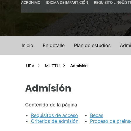
ACRÓNIMO
IDIOMA DE IMPARTICIÓN
REQUISITO LINGÜÍST
MUTTU
Español
Español – B1
Inicio
En detalle
Plan de estudios
Admi
UPV
MUTTU
Admisión
Admisión
Contenido de la página
Requisitos de acceso
Becas
Criterios de admisión
Proceso de preins