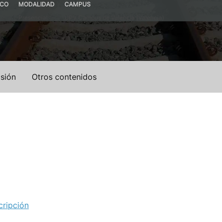
ICO
MODALIDAD
CAMPUS
Presencial
UPV Campus de Valencia (Valencia)
sión
Otros contenidos
cripción