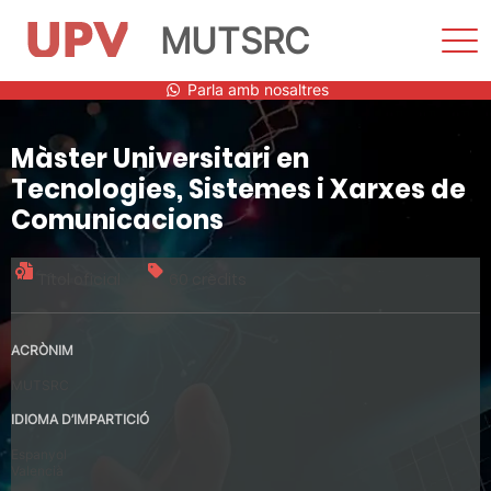
MUTSRC
Most
men
Vés
Parla amb nosaltres
al
contingut
Màster Universitari en
Tecnologies, Sistemes i Xarxes de
Comunicacions
Títol oficial
60 crèdits
ACRÒNIM
MUTSRC
IDIOMA D’IMPARTICIÓ
Espanyol
Valencià