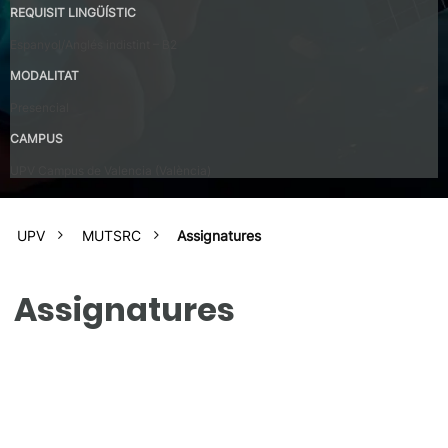
REQUISIT LINGÜÍSTIC
Espanyol/Anglés indistint – B2
MODALITAT
Presencial
CAMPUS
UPV Campus de Valencia (València)
UPV
MUTSRC
Assignatures
Assignatures