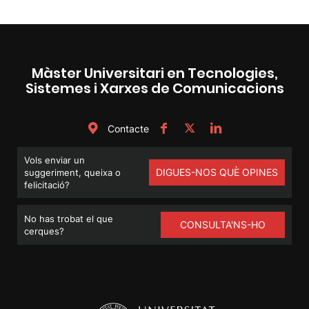
Màster Universitari en Tecnologies,
Sistemes i Xarxes de Comunicacions
Contacte
Vols enviar un
DIGUES-NOS QUÈ OPINES
suggeriment, queixa o
felicitació?
No has trobat el que
CONSULTA'NS-HO
cerques?