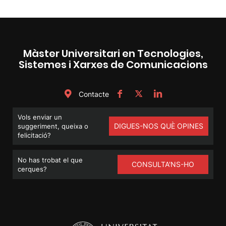
Màster Universitari en Tecnologies,
Sistemes i Xarxes de Comunicacions
Contacte
Vols enviar un
DIGUES-NOS QUÈ OPINES
suggeriment, queixa o
felicitació?
No has trobat el que
CONSULTA'NS-HO
cerques?