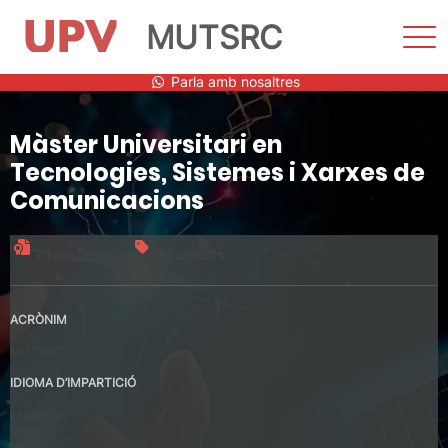
MUTSRC
Most
men
Vés
Parla amb nosaltres
al
contingut
Màster Universitari en
Tecnologies, Sistemes i Xarxes de
Comunicacions
Títol oficial
60 crèdits
ACRÒNIM
MUTSRC
IDIOMA D’IMPARTICIÓ
Espanyol
Valencià