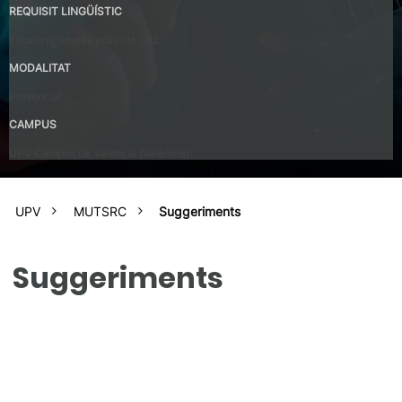
REQUISIT LINGÜÍSTIC
Espanyol/Anglés indistint – B2
MODALITAT
Presencial
CAMPUS
UPV Campus de Valencia (València)
UPV
MUTSRC
Suggeriments
Suggeriments