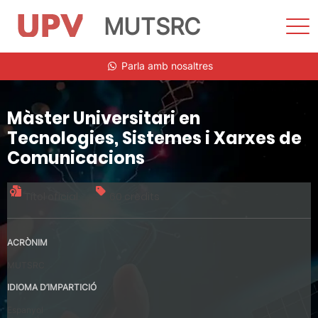
MUTSRC
Most
men
Vés
Parla amb nosaltres
al
contingut
Màster Universitari en
Tecnologies, Sistemes i Xarxes de
Comunicacions
Títol oficial
60 crèdits
ACRÒNIM
MUTSRC
IDIOMA D’IMPARTICIÓ
Espanyol