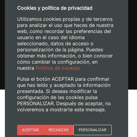
+34 96 387 70 00
Cookies y política de privacidad
+34 620 04 00 50
Utilizamos cookies propias y de terceros
para analizar el uso que haces de nuestra
web, como recordar las preferencias del
usuario en el caso del idioma
seleccionado, datos de acceso o
personalización de la página. Puedes
obtener más información, o bien conocer
cómo cambiar la configuración, en
nuestra
Política de cookies
Pulsa el botón ACEPTAR para confirmar
que has leído y aceptado la información
presentada. Si deseas modificar la
configuración de las cookies pulsa
Avís legal
PERSONALIZAR. Después de aceptar, no
Política de cookies
volveremos a mostrarte este mensaje.
Política de privacitat
Gestiona les galetes
Esenciales
ACEPTAR
RECHAZAR
PERSONALIZAR