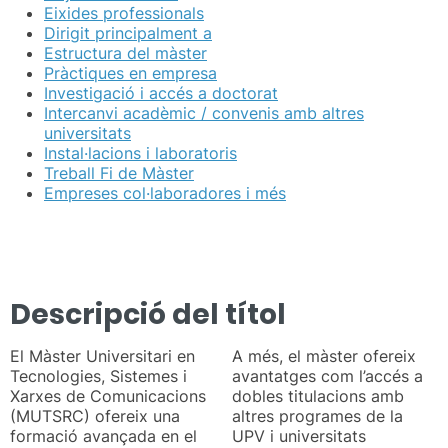
Eixides professionals
Dirigit principalment a
Estructura del màster
Pràctiques en empresa
Investigació i accés a doctorat
Intercanvi acadèmic / convenis amb altres
universitats
Instal·lacions i laboratoris
Treball Fi de Màster
Empreses col·laboradores i més
Descripció del títol
El Màster Universitari en
A més, el màster ofereix
Tecnologies, Sistemes i
avantatges com l’accés a
Xarxes de Comunicacions
dobles titulacions amb
(MUTSRC) ofereix una
altres programes de la
formació avançada en el
UPV i universitats