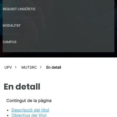
Valencià
REQUISIT LINGÜÍSTIC
Espanyol/Anglés indistint – B2
MODALITAT
Presencial
CAMPUS
UPV Campus de Valencia (València)
UPV
MUTSRC
En detall
En detall
Contingut de la pàgina
Descripció del títol
Objectius del títol