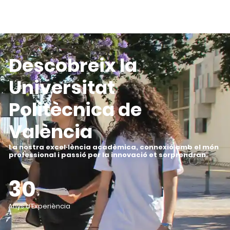
Descobreix la
Universitat
Politècnica de
València
La nostra excel·lència acadèmica, connexió amb el món
professional i passió per la innovació et sorprendran
.
30
Anys d’Experiència