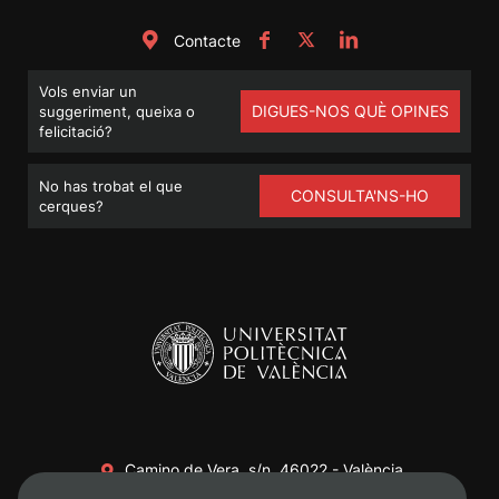
Contacte
Vols enviar un
DIGUES-NOS QUÈ OPINES
suggeriment, queixa o
felicitació?
No has trobat el que
CONSULTA'NS-HO
cerques?
Camino de Vera, s/n. 46022 - València