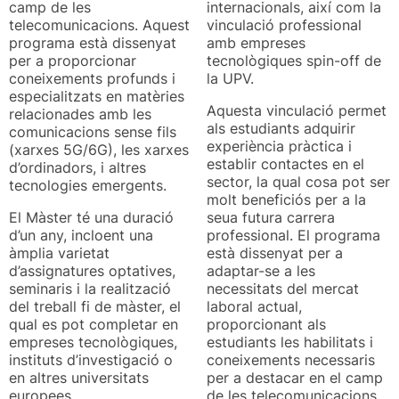
camp de les
internacionals, així com la
telecomunicacions. Aquest
vinculació professional
programa està dissenyat
amb empreses
per a proporcionar
tecnològiques spin-off de
coneixements profunds i
la UPV.
especialitzats en matèries
Aquesta vinculació permet
relacionades amb les
als estudiants adquirir
comunicacions sense fils
experiència pràctica i
(xarxes 5G/6G), les xarxes
establir contactes en el
d’ordinadors, i altres
sector, la qual cosa pot ser
tecnologies emergents.
molt beneficiós per a la
El Màster té una duració
seua futura carrera
d’un any, incloent una
professional. El programa
àmplia varietat
està dissenyat per a
d’assignatures optatives,
adaptar-se a les
seminaris i la realització
necessitats del mercat
del treball fi de màster, el
laboral actual,
qual es pot completar en
proporcionant als
empreses tecnològiques,
estudiants les habilitats i
instituts d’investigació o
coneixements necessaris
en altres universitats
per a destacar en el camp
europees.
de les telecomunicacions.