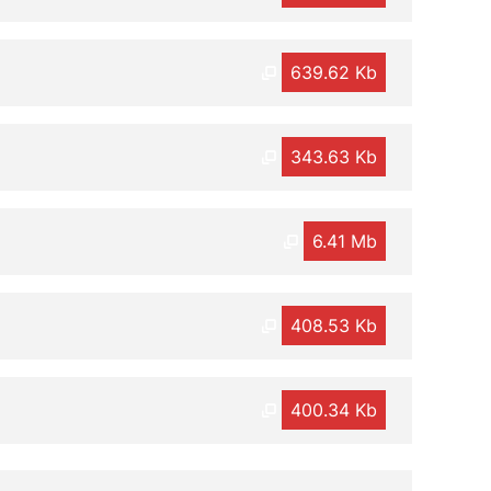
639.62 Kb
343.63 Kb
6.41 Mb
408.53 Kb
400.34 Kb