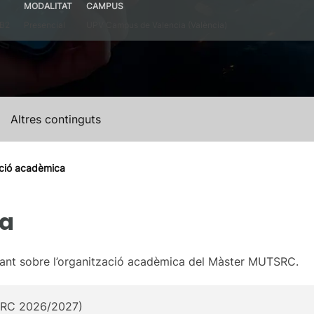
MODALITAT
CAMPUS
 B2
Presencial
UPV Campus de Valencia (València)
Altres continguts
ció acadèmica
ca
evant sobre l’organització acadèmica del Màster MUTSRC.
SRC 2026/2027)