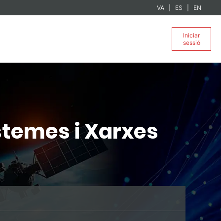
VA
ES
EN
Iniciar
sessió
stemes i Xarxes