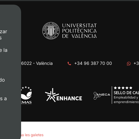
zar
s
e la
era, s/n. 46022 - València
+34 96 387 70 00
+3
do
s a
Gestiona les galetes