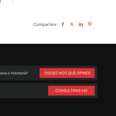
Comparteix:
DIGUES-NOS QUÈ OPINES
ixa o felicitació?
CONSULTA'NS-HO