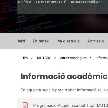
ACRÒNIM
IDIOMA D’IMPARTICIÓ
REQUISIT LINGÜÍSTIC
MUTSRC
Espanyol
Espanyol/Anglés indistint –
Valencià
Inici
En detall
Pla d'estudis
Admissió
UPV
MUTSRC
Altres continguts
Informa
Informació acadèmi
En aquesta secció pots trobar informació rell
Programació Acadèmica del Títol (MUT