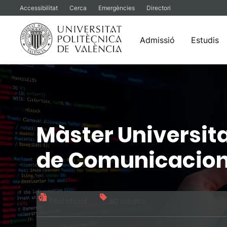
Accessibilitat
Cerca
Emergències
Directori
Admissió
Estudis
Vés
al
contingut
Màster Universita
de Comunicacio
Títol oficial
60 crèdits