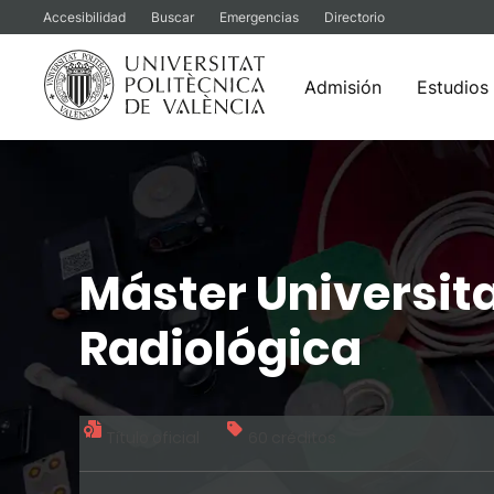
Accesibilidad
Buscar
Emergencias
Directorio
Admisión
Estudios
Saltar
al
contenido
Máster Universita
Radiológica
Título oficial
60 créditos