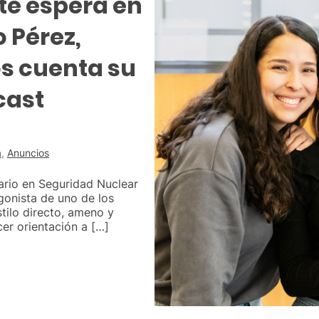
 te espera en
 Pérez,
os cuenta su
cast
a
,
Anuncios
ario en Seguridad Nuclear
gonista de uno de los
tilo directo, ameno y
er orientación a […]