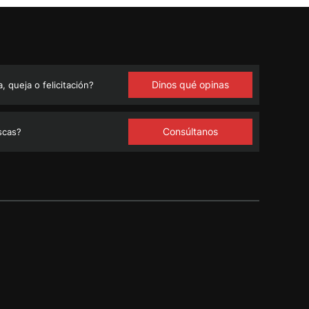
Dinos qué opinas
 queja o felicitación?
Consúltanos
scas?