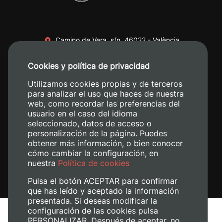
Camino de Vera, s/n. 46022 - València
+34 96 387 70 00
Cookies y política de privacidad
+34 620 04 00 50
Utilizamos cookies propias y de terceros
para analizar el uso que haces de nuestra
web, como recordar las preferencias del
usuario en el caso del idioma
seleccionado, datos de acceso o
personalización de la página. Puedes
obtener más información, o bien conocer
cómo cambiar la configuración, en
nuestra
Política de cookies
Pulsa el botón ACEPTAR para confirmar
que has leído y aceptado la información
presentada. Si deseas modificar la
configuración de las cookies pulsa
Aviso legal
PERSONALIZAR. Después de aceptar, no