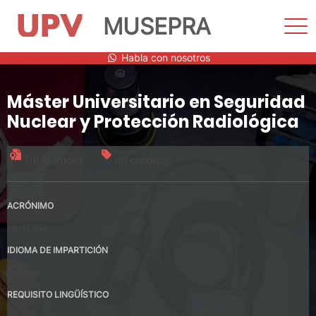
MUSEPRA
Most
men
Saltar
Habla con nosotros
al
contenido
Máster Universitario en Seguridad
Nuclear y Protección Radiológica
Título oficial
60 créditos
ACRÓNIMO
MUSEPRA
IDIOMA DE IMPARTICIÓN
Español
REQUISITO LINGÜÍSTICO