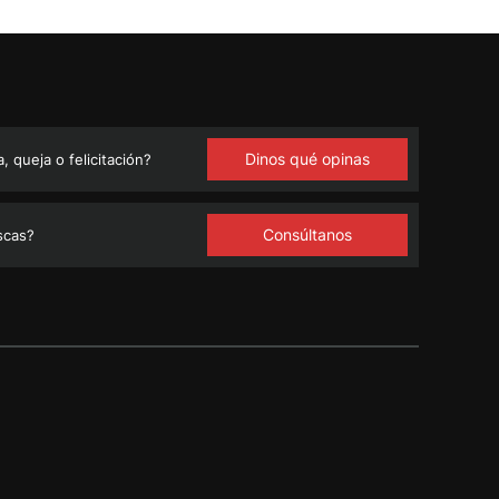
Dinos qué opinas
 queja o felicitación?
Consúltanos
scas?