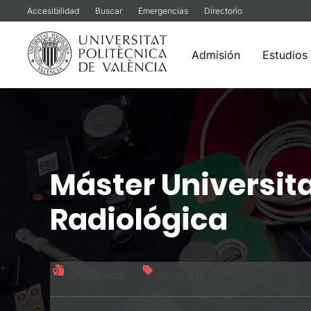
Accesibilidad
Buscar
Emergencias
Directorio
Admisión
Estudios
Saltar
al
contenido
Máster Universita
Radiológica
Título oficial
60 créditos