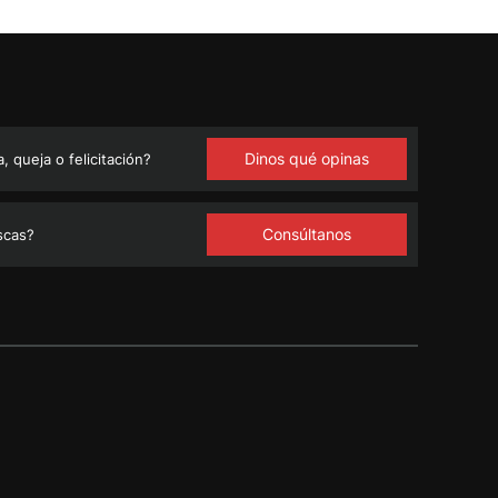
Dinos qué opinas
 queja o felicitación?
Consúltanos
scas?