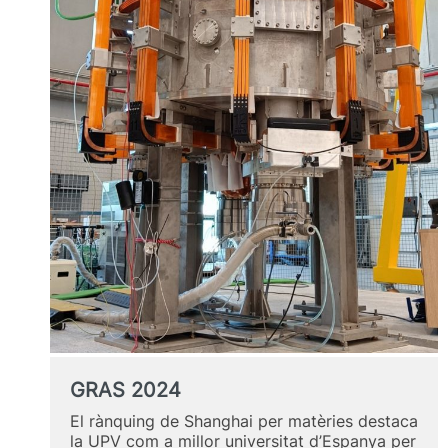
experiència
en
el
pòdcast
MASTERÍZATE
GRAS 2024
El rànquing de Shanghai per matèries destaca
la UPV com a millor universitat d’Espanya per