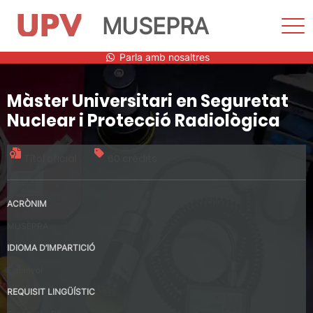
MUSEPRA
Most
men
Vés
Parla amb nosaltres
al
contingut
Màster Universitari en Seguretat
Nuclear i Protecció Radiològica
Títol oficial
60 crèdits
ACRÒNIM
MUSEPRA
IDIOMA D’IMPARTICIÓ
Espanyol
REQUISIT LINGÜÍSTIC