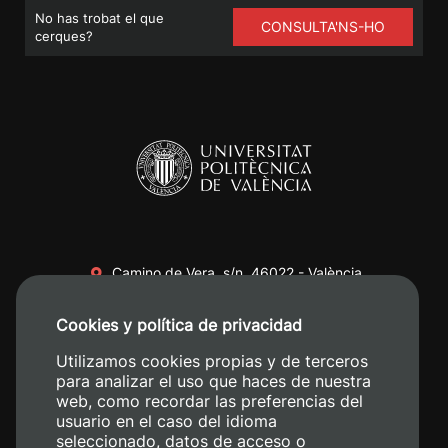
No has trobat el que
CONSULTA'NS-HO
cerques?
Camino de Vera, s/n. 46022 - València
+34 96 387 70 00
Cookies y política de privacidad
+34 620 04 00 50
Utilizamos cookies propias y de terceros
para analizar el uso que haces de nuestra
web, como recordar las preferencias del
usuario en el caso del idioma
seleccionado, datos de acceso o