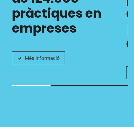
pràctiques en
empreses
¡
a
Més informació