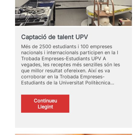
Captació de talent UPV
Més de 2500 estudiants i 100 empreses
nacionals i internacionals participen en la I
Trobada Empreses-Estudiants UPV A
vegades, les receptes més senzilles són les
que millor resultat ofereixen. Així es va
corroborar en la Trobada Empreses-
Estudiants de la Universitat Politècnica…
Continueu
:
Llegint
Captació
de
talent
UPV