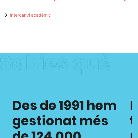
Intercanvi acadèmic
Des de 1991 hem
H
gestionat més
t
de 124.000
p