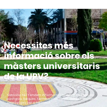
Necessites més
informació sobre els
màsters universitaris
de la UPV?
Subscriu-te i t’enviem informació útil sobre els títols de
postgrau: beques, terminis d’inscripció, dates importants,
avantatges per a l’alumnat…