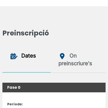
Preinscripció
Dates
On
preinscriure's
Fase 0
Període: