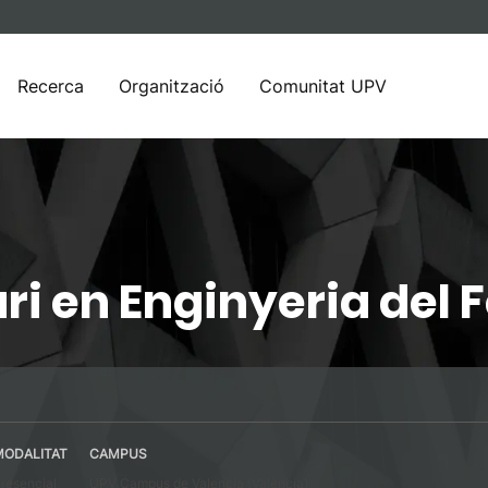
Recerca
Organització
Comunitat UPV
ri en Enginyeria del
MODALITAT
CAMPUS
resencial
UPV Campus de Valencia (València)