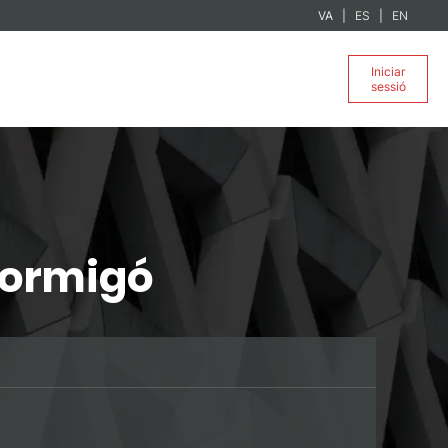
VA
ES
EN
Iniciar
sessió
 Formigó