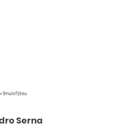
9nuixfijteu
edro Serna