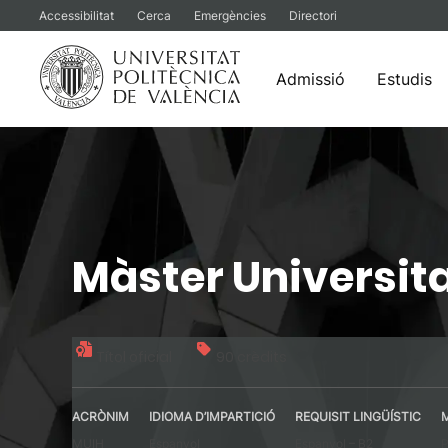
Accessibilitat
Cerca
Emergències
Directori
Admissió
Estudis
Vés
al
contingut
Màster Universita
Títol oficial
90 crèdits
ACRÒNIM
IDIOMA D’IMPARTICIÓ
REQUISIT LINGÜÍSTIC
MUIH
Espanyol
Espanyol – B2
P