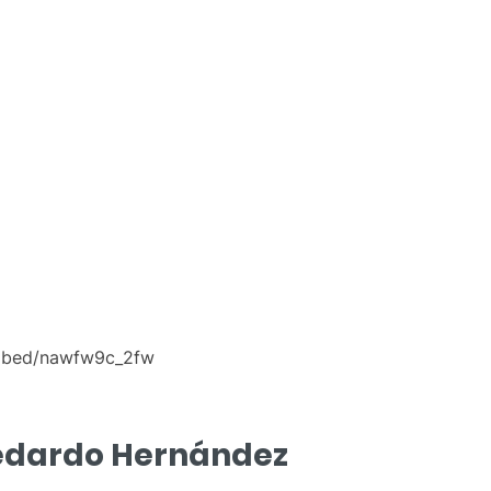
mbed/nawfw9c_2fw
Medardo Hernández