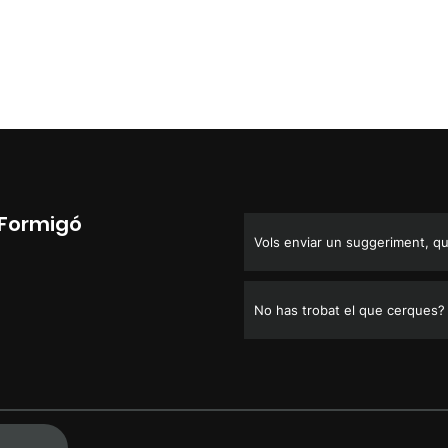
l Formigó
Vols enviar un suggeriment, que
No has trobat el que cerques?