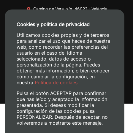
Camino de Vera, s/n. 46022 - València
+34 96 387 70 00
Cookies y política de privacidad
+34 620 04 00 50
Utilizamos cookies propias y de terceros
para analizar el uso que haces de nuestra
web, como recordar las preferencias del
usuario en el caso del idioma
seleccionado, datos de acceso o
personalización de la página. Puedes
obtener más información, o bien conocer
cómo cambiar la configuración, en
nuestra
Política de cookies
Pulsa el botón ACEPTAR para confirmar
que has leído y aceptado la información
presentada. Si deseas modificar la
configuración de las cookies pulsa
Avís legal
PERSONALIZAR. Después de aceptar, no
Política de cookies
volveremos a mostrarte este mensaje.
Política de privacitat