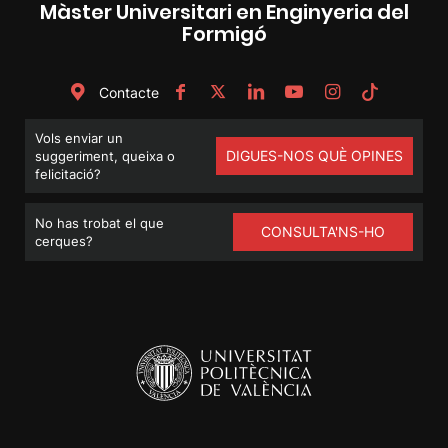
Màster Universitari en Enginyeria del
Formigó
Contacte
Vols enviar un
DIGUES-NOS QUÈ OPINES
suggeriment, queixa o
felicitació?
No has trobat el que
CONSULTA'NS-HO
cerques?