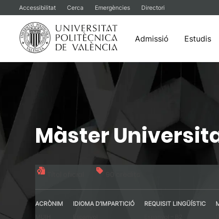
Accessibilitat
Cerca
Emergències
Directori
Admissió
Estudis
Vés
al
contingut
Màster Universita
Títol oficial
90 crèdits
ACRÒNIM
IDIOMA D’IMPARTICIÓ
REQUISIT LINGÜÍSTIC
MUIH
Espanyol
Espanyol – B2
P