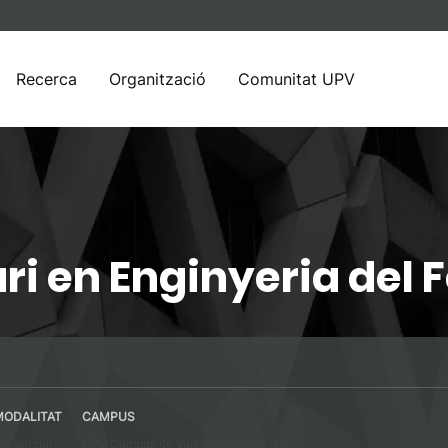
Recerca
Organització
Comunitat UPV
ri en Enginyeria del
MODALITAT
CAMPUS
resencial
UPV Campus de Valencia (València)