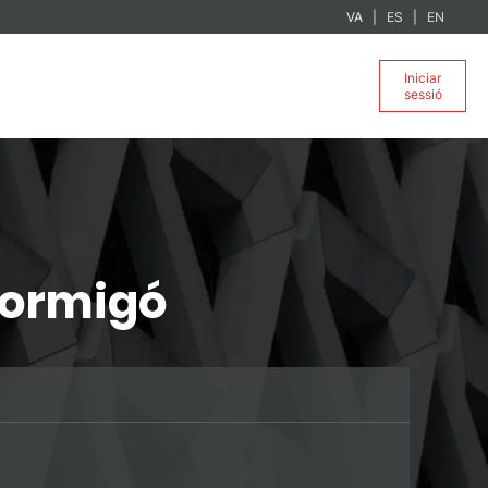
VA
ES
EN
Iniciar
sessió
 Formigó