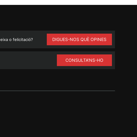
DIGUES-NOS QUÈ OPINES
ixa o felicitació?
CONSULTA'NS-HO