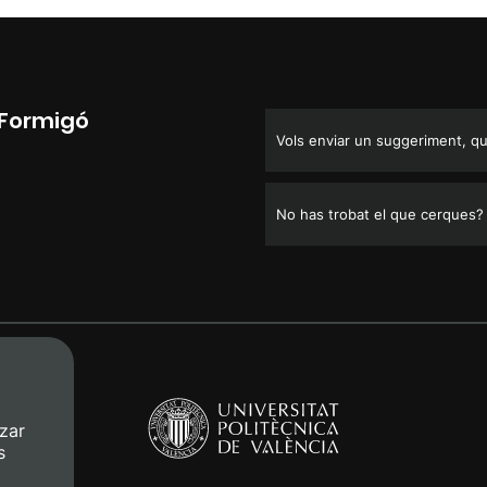
l Formigó
Vols enviar un suggeriment, que
No has trobat el que cerques?
zar
s