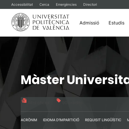
Accessibilitat
Cerca
Emergències
Directori
Admissió
Estudis
Vés
al
contingut
Màster Universita
Títol oficial
90 crèdits
ACRÒNIM
IDIOMA D’IMPARTICIÓ
REQUISIT LINGÜÍSTIC
MUIH
Espanyol
Espanyol – B2
P