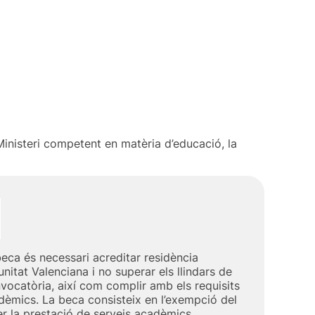
 Ministeri competent en matèria d’educació, la
 beca és necessari acreditar residència
nitat Valenciana i no superar els llindars de
nvocatòria, així com complir amb els requisits
dèmics. La beca consisteix en l’exempció del
r la prestació de serveis acadèmics