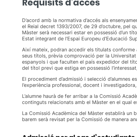
Requisits d’accés
D’acord amb la normativa d’accés als ensenyaments 
el Reial decret 1393/2007, de 29 d’octubre, pel qu
Màster serà necessari estar en possessió d’un títol
Estat integrant de l’Espai Europeu d’Educació Sup
Així mateix, podran accedir els titulats conforme
seus títols, prèvia comprovació per la Universitat 
espanyols i que faculten el país expedidor del tí
del títol previ que estiga en possessió l’interess
El procediment d’admissió i selecció d’alumnes es 
l’experiència professional, docent i investigador
L’alumne haurà de fer arribar a la Comissió Acad
continguts relacionats amb el Màster en el qual es
La Comissió Acadèmica del Màster establirà un bar
barem serà revisat per la Comissió de manera anua