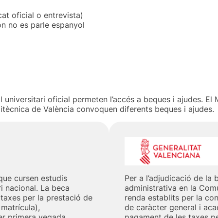
at oficial o entrevista)
n no es parle espanyol
 universitari oficial permeten l’accés a beques i ajudes. El
olitècnica de València convoquen diferents beques i ajudes.
que cursen estudis
Per a l’adjudicació de la
ri nacional. La beca
administrativa en la Comu
taxes per la prestació de
renda establits per la co
matrícula),
de caràcter general i aca
er primera vegada.
pagament de les taxes pe