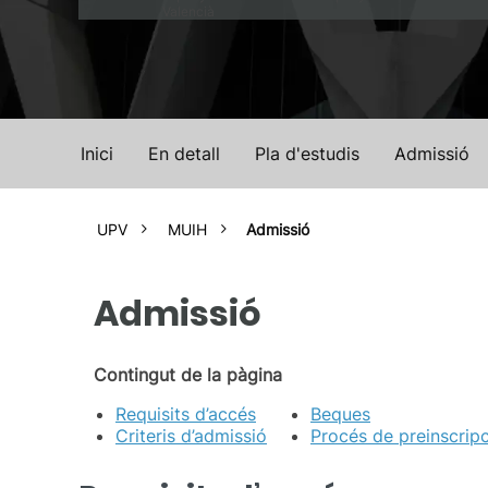
Valencià
Inici
En detall
Pla d'estudis
Admissió
UPV
MUIH
Admissió
Admissió
Contingut de la pàgina
Requisits d’accés
Beques
Criteris d’admissió
Procés de preinscrip