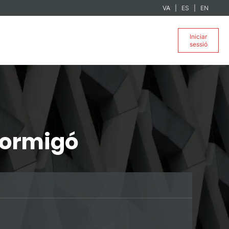
VA
ES
EN
Iniciar
sessió
 Formigó