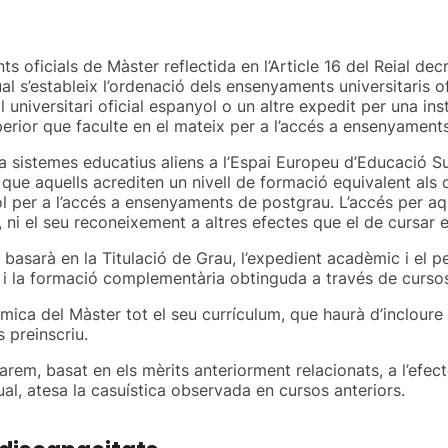
oficials de Màster reflectida en l’Article 16 del Reial decr
al s’estableix l’ordenació dels ensenyaments universitaris o
 universitari oficial espanyol o un altre expedit per una in
erior que faculte en el mateix per a l’accés a ensenyament
 a sistemes educatius aliens a l’Espai Europeu d’Educació S
que aquells acrediten un nivell de formació equivalent als co
tol per a l’accés a ensenyaments de postgrau. L’accés per a
at, ni el seu reconeixement a altres efectes que el de cursa
basarà en la Titulació de Grau, l’expedient acadèmic i el pe
a, i la formació complementària obtinguda a través de curso
èmica del Màster tot el seu currículum, que haurà d’inclour
 preinscriu.
em, basat en els mèrits anteriorment relacionats, a l’efecte
l, atesa la casuística observada en cursos anteriors.