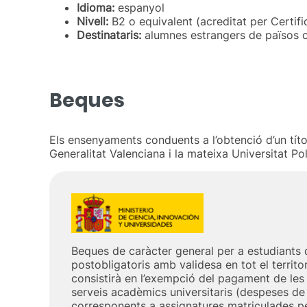
Idioma:
espanyol
Nivell:
B2 o equivalent (acreditat per Certific
Destinataris:
alumnes estrangers de països o
Beques
Els ensenyaments conduents a l’obtenció d’un títol
Generalitat Valenciana i la mateixa Universitat P
Beques de caràcter general per a estudiants 
postobligatoris amb validesa en tot el territo
consistirà en l’exempció del pagament de les 
serveis acadèmics universitaris (despeses de 
corresponents a assignatures matriculades p