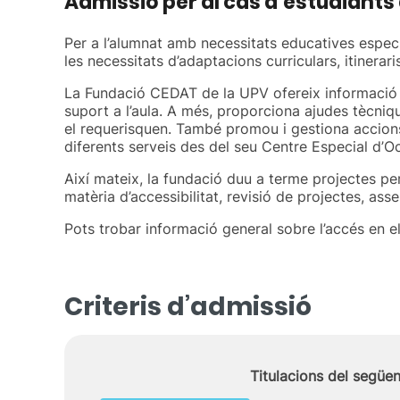
Admissió per al cas d’estudiants
Per a l’alumnat amb necessitats educatives especí
les necessitats d’adaptacions curriculars, itinera
La Fundació CEDAT de la UPV ofereix informació 
suport a l’aula. A més, proporciona ajudes tècniq
el requerisquen. També promou i gestiona accions 
diferents serveis des del seu Centre Especial d’O
Així mateix, la fundació duu a terme projectes per 
matèria d’accessibilitat, revisió de projectes, ass
Pots trobar informació general sobre l’accés en e
Criteris d’admissió
Titulacions del següe