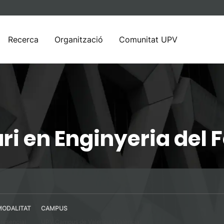
Recerca
Organització
Comunitat UPV
ri en Enginyeria del
MODALITAT
CAMPUS
resencial
UPV Campus de Valencia (València)