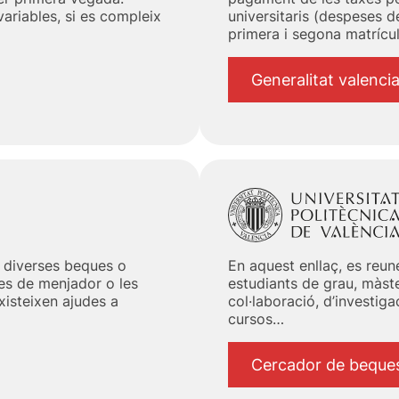
variables, si es compleix
universitaris (despeses d
primera i segona matrícul
Generalitat valenci
x diverses beques o
En aquest enllaç, es reun
des de menjador o les
estudiants de grau, màste
xisteixen ajudes a
col·laboració, d’investiga
cursos…
Cercador de beque