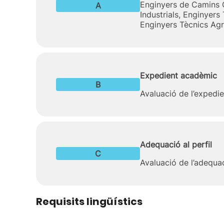
Enginyers de Camins C
A
Industrials, Enginyers
Enginyers Tècnics Agrò
Expedient acadèmic
B
Avaluació de l’expedie
Adequació al perfil
C
Avaluació de l’adequaci
Requisits lingüístics