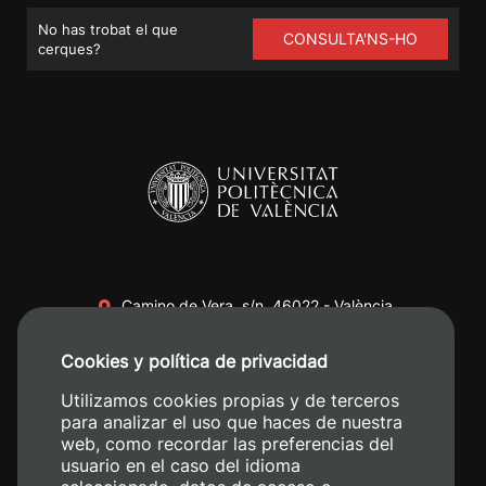
No has trobat el que
CONSULTA'NS-HO
cerques?
Camino de Vera, s/n. 46022 - València
+34 96 387 70 00
Cookies y política de privacidad
+34 620 04 00 50
Utilizamos cookies propias y de terceros
para analizar el uso que haces de nuestra
web, como recordar las preferencias del
usuario en el caso del idioma