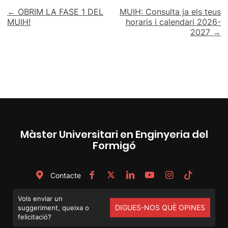
Navegació
← OBRIM LA FASE 1 DEL
MUIH: Consulta ja els teus
MUIH!
horaris i calendari 2026-
d'entrades
2027 →
Màster Universitari en Enginyeria del
Formigó
Contacte
Vols enviar un
DIGUES-NOS QUÈ OPINES
suggeriment, queixa o
felicitació?