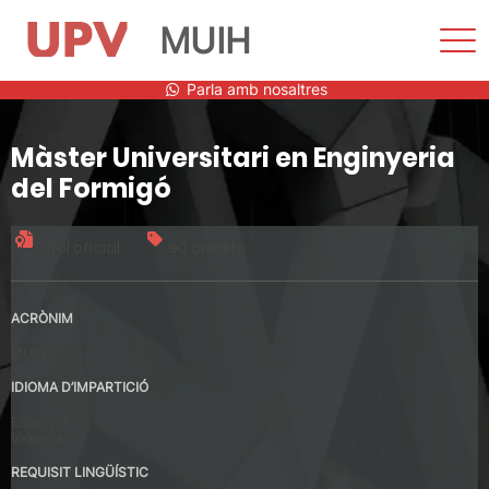
MUIH
Most
men
Vés
Parla amb nosaltres
al
contingut
Màster Universitari en Enginyeria
del Formigó
Títol oficial
90 crèdits
ACRÒNIM
MUIH
IDIOMA D’IMPARTICIÓ
Espanyol
Valencià
REQUISIT LINGÜÍSTIC