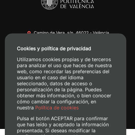
Camino de Vera, s/n. 46022 - València
+34 96 387 70 00
Cookies y política de privacidad
+34 620 04 00 50
Utilizamos cookies propias y de terceros
para analizar el uso que haces de nuestra
web, como recordar las preferencias del
usuario en el caso del idioma
seleccionado, datos de acceso o
personalización de la página. Puedes
obtener más información, o bien conocer
cómo cambiar la configuración, en
nuestra
Política de cookies
Pulsa el botón ACEPTAR para confirmar
que has leído y aceptado la información
presentada. Si deseas modificar la