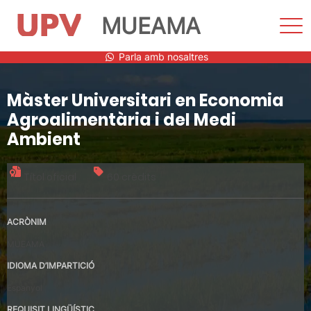
MUEAMA
Most
men
Vés
Parla amb nosaltres
al
contingut
Màster Universitari en Economia
Agroalimentària i del Medi
Ambient
Títol oficial
60 crèdits
ACRÒNIM
MUEAMA
IDIOMA D’IMPARTICIÓ
Espanyol
REQUISIT LINGÜÍSTIC