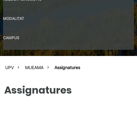
Espanyol – B2
MODALITAT
Presencial
CAMPUS
UPV Campus de Valencia (València)
UPV
MUEAMA
Assignatures
Assignatures