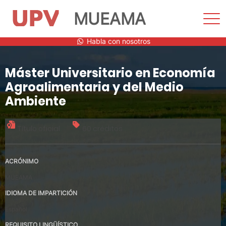
MUEAMA
Most
men
Saltar
Habla con nosotros
al
contenido
Máster Universitario en Economía
Agroalimentaria y del Medio
Ambiente
Título oficial
60 créditos
ACRÓNIMO
MUEAMA
IDIOMA DE IMPARTICIÓN
Español
REQUISITO LINGÜÍSTICO