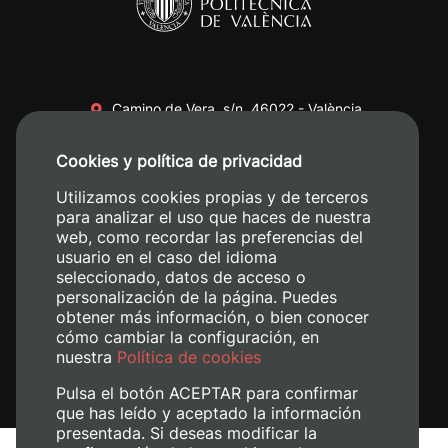
Camino de Vera, s/n. 46022 - València
+34 96 387 70 00
Cookies y política de privacidad
+34 620 04 00 50
Utilizamos cookies propias y de terceros
para analizar el uso que haces de nuestra
web, como recordar las preferencias del
usuario en el caso del idioma
seleccionado, datos de acceso o
personalización de la página. Puedes
obtener más información, o bien conocer
cómo cambiar la configuración, en
nuestra
Política de cookies
Pulsa el botón ACEPTAR para confirmar
que has leído y aceptado la información
presentada. Si deseas modificar la