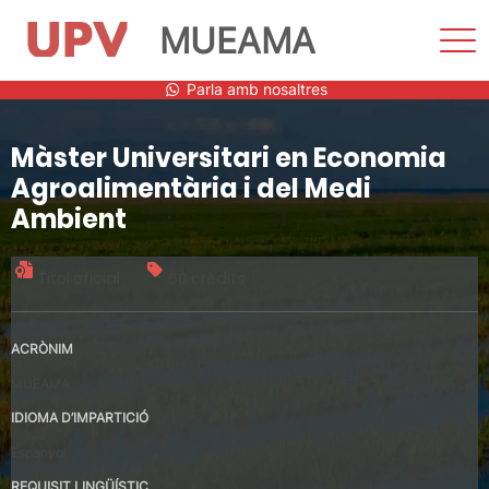
MUEAMA
Most
men
Vés
Parla amb nosaltres
al
contingut
Màster Universitari en Economia
Agroalimentària i del Medi
Ambient
Títol oficial
60 crèdits
ACRÒNIM
MUEAMA
IDIOMA D’IMPARTICIÓ
Espanyol
REQUISIT LINGÜÍSTIC