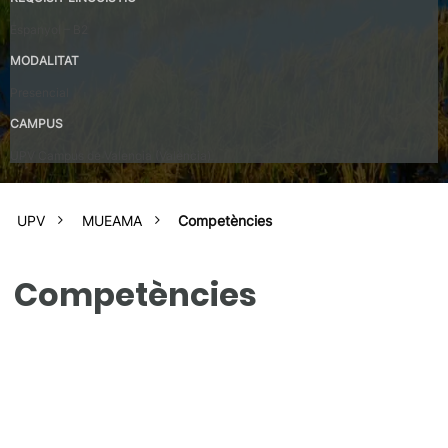
Espanyol – B2
MODALITAT
Presencial
CAMPUS
UPV Campus de Valencia (València)
UPV
MUEAMA
Competències
Competències