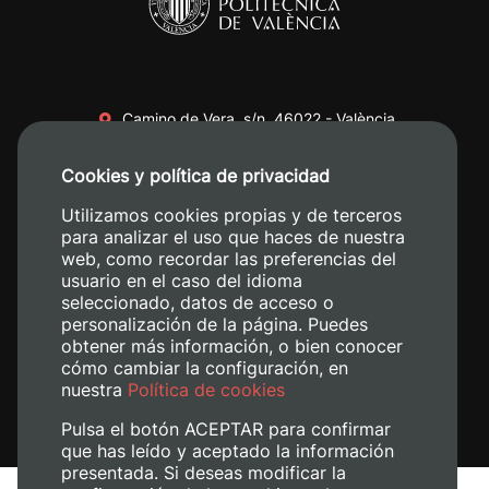
Camino de Vera, s/n. 46022 - València
+34 96 387 70 00
Cookies y política de privacidad
+34 620 04 00 50
Utilizamos cookies propias y de terceros
para analizar el uso que haces de nuestra
web, como recordar las preferencias del
usuario en el caso del idioma
seleccionado, datos de acceso o
personalización de la página. Puedes
obtener más información, o bien conocer
cómo cambiar la configuración, en
nuestra
Política de cookies
Pulsa el botón ACEPTAR para confirmar
que has leído y aceptado la información
presentada. Si deseas modificar la