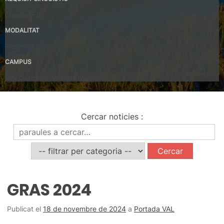
Espanyol – B2
MODALITAT
Presencial
CAMPUS
UPV Campus de Valencia (València)
Cercar noticies
:
Noticies
GRAS 2024
Publicat el
18 de novembre de 2024
a
Portada VAL