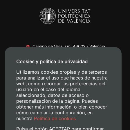
Camino de Vera, s/n. 46022 - València
+34 96 387 70 00
Cookies y política de privacidad
+34 620 04 00 50
Utilizamos cookies propias y de terceros
para analizar el uso que haces de nuestra
web, como recordar las preferencias del
usuario en el caso del idioma
seleccionado, datos de acceso o
personalización de la página. Puedes
obtener más información, o bien conocer
cómo cambiar la configuración, en
nuestra
Política de cookies
Pulsa el botón ACEPTAR para confirmar