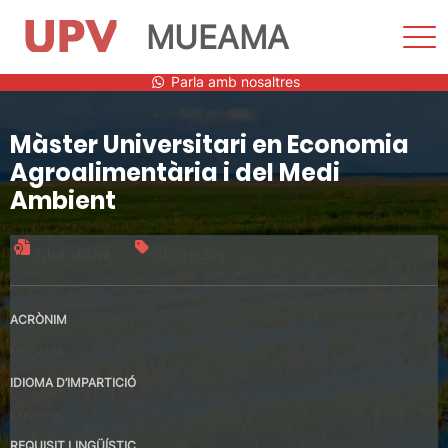
MUEAMA
Most
men
Vés
Parla amb nosaltres
al
contingut
Màster Universitari en Economia
Agroalimentària i del Medi
Ambient
Títol oficial
60 crèdits
ACRÒNIM
MUEAMA
IDIOMA D’IMPARTICIÓ
Espanyol
REQUISIT LINGÜÍSTIC