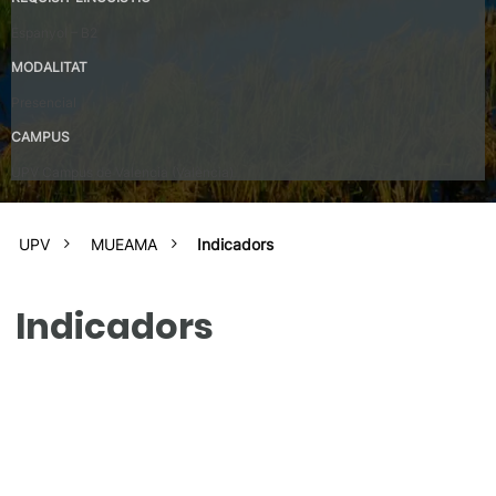
Espanyol – B2
MODALITAT
Presencial
CAMPUS
UPV Campus de Valencia (València)
UPV
MUEAMA
Indicadors
Indicadors