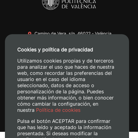
Camino de Vera, s/n. 46022 - València
+34 96 387 70 00
Cookies y política de privacidad
+34 620 04 00 50
Utilizamos cookies propias y de terceros
para analizar el uso que haces de nuestra
web, como recordar las preferencias del
usuario en el caso del idioma
seleccionado, datos de acceso o
personalización de la página. Puedes
obtener más información, o bien conocer
cómo cambiar la configuración, en
nuestra
Política de cookies
Pulsa el botón ACEPTAR para confirmar
que has leído y aceptado la información
presentada. Si deseas modificar la