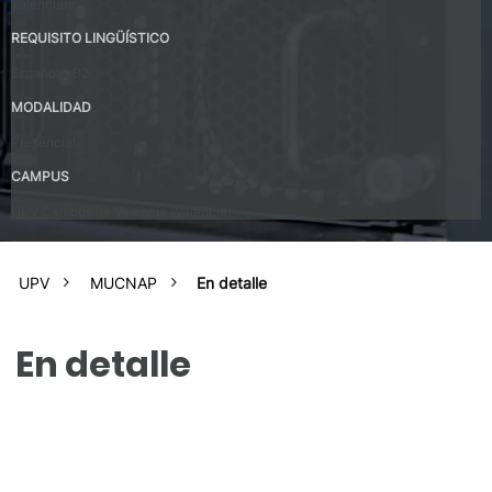
Valenciano
REQUISITO LINGÜÍSTICO
Español – B2
MODALIDAD
Presencial
CAMPUS
UPV Campus de Valencia (Valencia)
UPV
MUCNAP
En detalle
En detalle