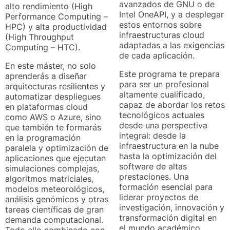
avanzados de GNU o de
alto rendimiento (High
Intel OneAPI, y a desplegar
Performance Computing –
estos entornos sobre
HPC) y alta productividad
infraestructuras cloud
(High Throughput
adaptadas a las exigencias
Computing – HTC).
de cada aplicación.
En este máster, no solo
Este programa te prepara
aprenderás a diseñar
para ser un profesional
arquitecturas resilientes y
altamente cualificado,
automatizar despliegues
capaz de abordar los retos
en plataformas cloud
tecnológicos actuales
como AWS o Azure, sino
desde una perspectiva
que también te formarás
integral: desde la
en la programación
infraestructura en la nube
paralela y optimización de
hasta la optimización del
aplicaciones que ejecutan
software de altas
simulaciones complejas,
prestaciones. Una
algoritmos matriciales,
formación esencial para
modelos meteorológicos,
liderar proyectos de
análisis genómicos y otras
investigación, innovación y
tareas científicas de gran
transformación digital en
demanda computacional.
el mundo académico,
Todo ello combinado con