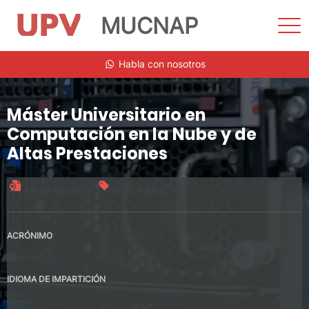
MUCNAP
Most
men
Saltar
Habla con nosotros
al
contenido
Máster Universitario en
Computación en la Nube y de
Altas Prestaciones
Título oficial
60 créditos
ACRÓNIMO
MUCNAP
IDIOMA DE IMPARTICIÓN
Español