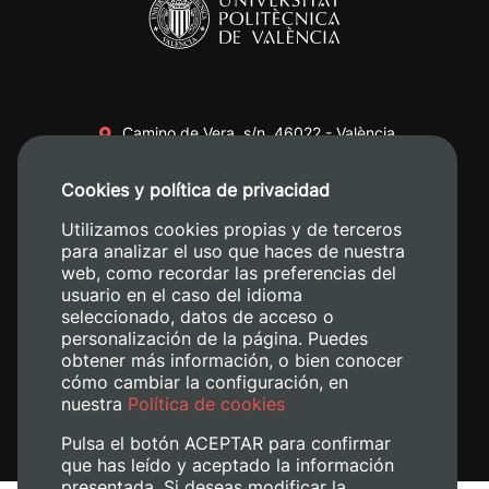
Camino de Vera, s/n. 46022 - València
+34 96 387 70 00
Cookies y política de privacidad
+34 620 04 00 50
Utilizamos cookies propias y de terceros
para analizar el uso que haces de nuestra
web, como recordar las preferencias del
usuario en el caso del idioma
seleccionado, datos de acceso o
personalización de la página. Puedes
obtener más información, o bien conocer
cómo cambiar la configuración, en
nuestra
Política de cookies
Pulsa el botón ACEPTAR para confirmar
que has leído y aceptado la información
presentada. Si deseas modificar la