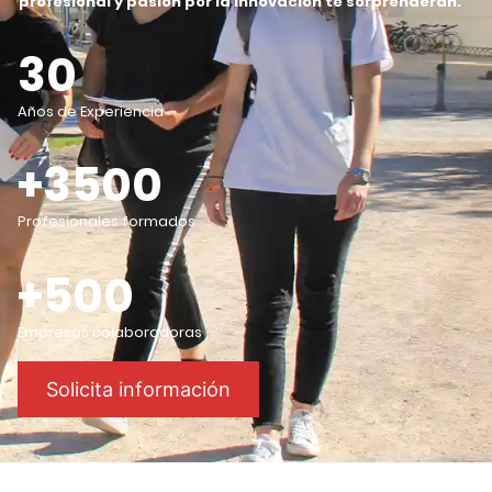
profesional y pasión por la innovación te sorprenderán
.
30
Años de Experiencia
+3500
Profesionales formados
+500
Empresas colaboradoras
Solicita información