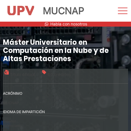
MUCNAP
Most
men
Saltar
Habla con nosotros
al
contenido
Máster Universitario en
Computación en la Nube y de
Altas Prestaciones
Título oficial
60 créditos
ACRÓNIMO
MUCNAP
IDIOMA DE IMPARTICIÓN
Español
Valenciano