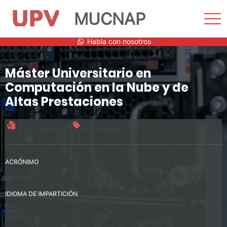
MUCNAP
Most
men
Saltar
Habla con nosotros
al
contenido
Máster Universitario en
Computación en la Nube y de
Altas Prestaciones
Título oficial
60 créditos
ACRÓNIMO
MUCNAP
IDIOMA DE IMPARTICIÓN
Español
Valenciano