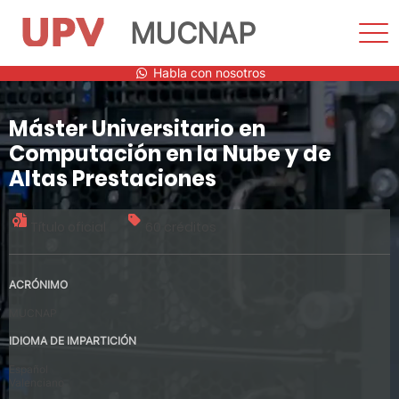
MUCNAP
Most
men
Saltar
Habla con nosotros
al
contenido
Máster Universitario en
Computación en la Nube y de
Altas Prestaciones
Título oficial
60 créditos
ACRÓNIMO
MUCNAP
IDIOMA DE IMPARTICIÓN
Español
Valenciano