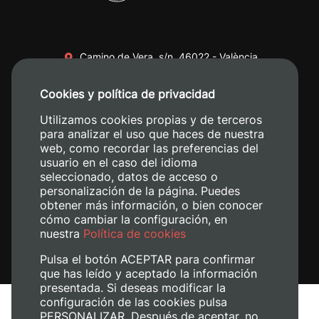
Camino de Vera, s/n. 46022 - València
+34 96 387 70 00
Cookies y política de privacidad
+34 620 04 00 50
Utilizamos cookies propias y de terceros
para analizar el uso que haces de nuestra
web, como recordar las preferencias del
usuario en el caso del idioma
seleccionado, datos de acceso o
personalización de la página. Puedes
obtener más información, o bien conocer
cómo cambiar la configuración, en
nuestra
Política de cookies
Pulsa el botón ACEPTAR para confirmar
que has leído y aceptado la información
presentada. Si deseas modificar la
configuración de las cookies pulsa
Avís legal
PERSONALIZAR. Después de aceptar, no