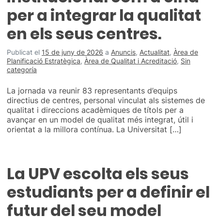
per a integrar la qualitat
en els seus centres.
Publicat el
15 de juny de 2026
a
Anuncis
,
Actualitat
,
Àrea de
Planificació Estratègica
,
Àrea de Qualitat i Acreditació
,
Sin
categoría
La jornada va reunir 83 representants d’equips
directius de centres, personal vinculat als sistemes de
qualitat i direccions acadèmiques de títols per a
avançar en un model de qualitat més integrat, útil i
orientat a la millora contínua. La Universitat […]
La UPV escolta els seus
estudiants per a definir el
futur del seu model