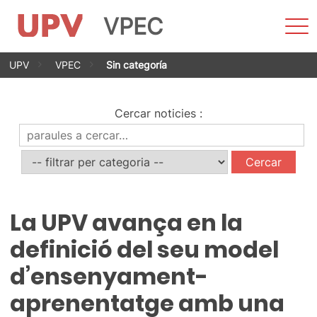
VPEC
Most
men
Vés
UPV
VPEC
Sin categoría
al
contingut
Cercar noticies
:
La UPV avança en la
definició del seu model
d’ensenyament-
aprenentatge amb una