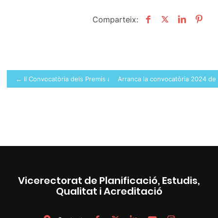
Comparteix:
Navegació
← II Convocatòria dels Premis a Tesis Doctorals i Treballs Fi de 
Arranca la convocatòria 2024 
d'entrades
Vicerectorat de Planificació, Estudis,
Qualitat i Acreditació