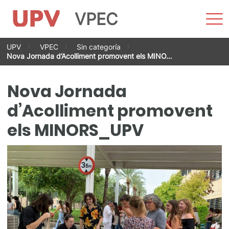
VPEC
Most
men
Vés
UPV
VPEC
Sin categoría
al
Nova Jornada d’Acolliment promovent els MINO…
contingut
Nova Jornada
d’Acolliment promovent
els MINORS_UPV