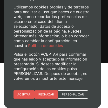
Utilizamos cookies propias y de terceros
para analizar el uso que haces de nuestra
web, como recordar las preferencias del
usuario en el caso del idioma
seleccionado, datos de acceso o
personalización de la página. Puedes
obtener más información, o bien conocer
cómo cambiar la configuración, en
nuestra
Política de cookies
Pulsa el botón ACEPTAR para confirmar
que has leído y aceptado la información
presentada. Si deseas modificar la
configuración de las cookies pulsa
Avís legal
PERSONALIZAR. Después de aceptar, no
Política de cookies
volveremos a mostrarte este mensaje.
Política de privacitat
Gestiona les galetes
Esenciales
ACEPTAR
RECHAZAR
PERSONALIZAR
© 2026
Universitat Politècnica de València
Preferencias del sitio (idioma)