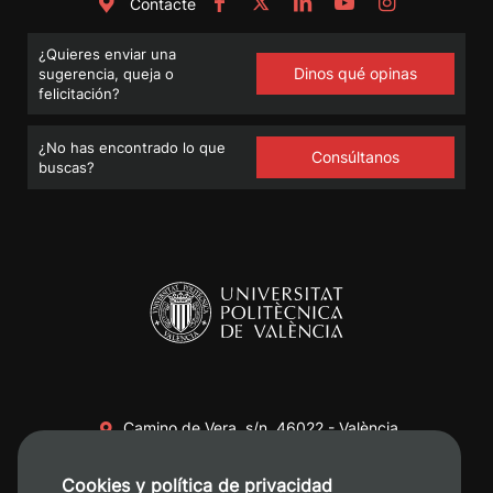
Contacte
¿Quieres enviar una
Dinos qué opinas
sugerencia, queja o
felicitación?
¿No has encontrado lo que
Consúltanos
buscas?
Camino de Vera, s/n. 46022 - València
+34 96 387 70 00
Cookies y política de privacidad
+34 620 04 00 50