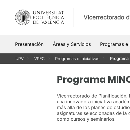
Saltar
al
Vicerrectorado d
contenido
Presentación
Áreas y Servicios
Programas e I
UPV
VPEC
Programas e Iniciativas
Programa
Programa MIN
Vicerrectorado de Planificación,
una innovadora iniciativa acadé
más allá de los planes de estudio
asignaturas seleccionadas de la o
como cursos y seminarios.