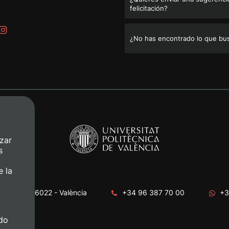
felicitación?
¿No has encontrado lo que bu
zar
s
e la
era, s/n. 46022 - València
+34 96 387 70 00
+3
do