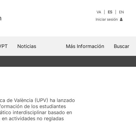
VA
ES
EN
n
Iniciar sesión
VPT
Noticias
Más Información
Buscar
nica de València (UPV) ha lanzado
ormación de los estudiantes
ático interdisciplinar basado en
n en actividades no regladas