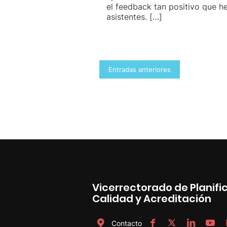
el feedback tan positivo que he
asistentes. […]
Navegación
Entradas anteriores
de
entradas
Vicerrectorado de Planific
Calidad y Acreditación
Contacto