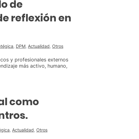
lo de
e reflexión en
atégica
,
DPM
,
Actualidad
,
Otros
cos y profesionales externos
rendizaje más activo, humano,
nal como
ntros.
égica
,
Actualidad
,
Otros