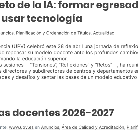
reto de la IA: formar egres
 usar tecnología
uncios
,
Planificación y Ordenación de Títulos
,
Actualidad
ència (UPV) celebró este 28 de abril una jornada de reflexi
 de repensar su modelo docente ante los profundos cambios
mando la educación superior.
es sesiones —“Tensiones”, “Reflexiones” y “Retos”—, ha reu
s directores y subdirectores de centros y departamentos e
dades y desafíos y sentar las bases de un modelo educativ
as docentes 2026-2027
nte:
www.upv.es
en
Anuncios
,
Área de Calidad y Acreditación
,
Plani