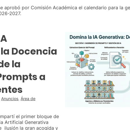
 se aprobó por Comisión Académica el calendario para la 
2026-2027.
IA
 la Docencia
de la
 Prompts a
entes
n
Anuncios
,
Área de
mpartí el primer bloque de
a Artificial Generativa
e ilusión la gran acogida y