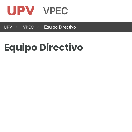
VPEC
Most
men
Saltar
UPV
VPEC
Equipo Directivo
al
contenido
Equipo Directivo