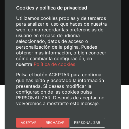
+34 96 387 70 00
Cookies y política de privacidad
+34 620 04 00 50
Utilizamos cookies propias y de terceros
para analizar el uso que haces de nuestra
web, como recordar las preferencias del
usuario en el caso del idioma
seleccionado, datos de acceso o
personalización de la página. Puedes
obtener más información, o bien conocer
cómo cambiar la configuración, en
nuestra
Política de cookies
Pulsa el botón ACEPTAR para confirmar
que has leído y aceptado la información
presentada. Si deseas modificar la
configuración de las cookies pulsa
Aviso legal
PERSONALIZAR. Después de aceptar, no
Política de cookies
volveremos a mostrarte este mensaje.
Política de privacidad
Gestionar cookies
Esenciales
ACEPTAR
RECHAZAR
PERSONALIZAR