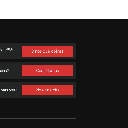
, queja o
Dinos qué opinas
Consúltanos
scas?
Pide una cita
 persona?