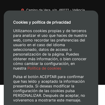
Camino de Vera, s/n. 46022 - València
+34 96 387 70 00
Cookies y política de privacidad
+34 620 04 00 50
Utilizamos cookies propias y de terceros
para analizar el uso que haces de nuestra
web, como recordar las preferencias del
usuario en el caso del idioma
seleccionado, datos de acceso o
personalización de la página. Puedes
obtener más información, o bien conocer
cómo cambiar la configuración, en
nuestra
Política de cookies
Pulsa el botón ACEPTAR para confirmar
que has leído y aceptado la información
presentada. Si deseas modificar la
configuración de las cookies pulsa
Aviso legal
PERSONALIZAR. Después de aceptar, no
Política de cookies
volveremos a mostrarte este mensaje.