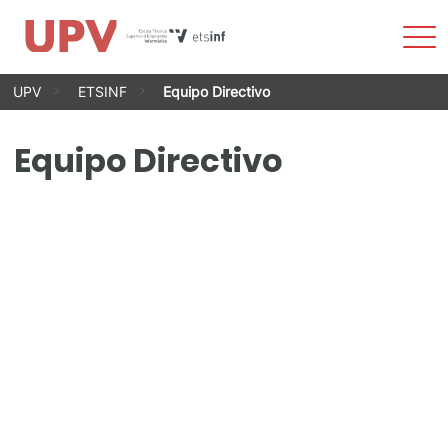
Most
men
Saltar
UPV
ETSINF
Equipo Directivo
al
contenido
Equipo Directivo