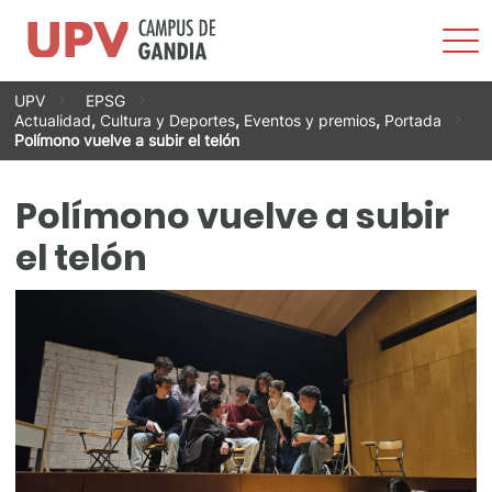
Most
men
Saltar
UPV
EPSG
al
Actualidad
,
Cultura y Deportes
,
Eventos y premios
,
Portada
contenido
Polímono vuelve a subir el telón
Polímono vuelve a subir
el telón