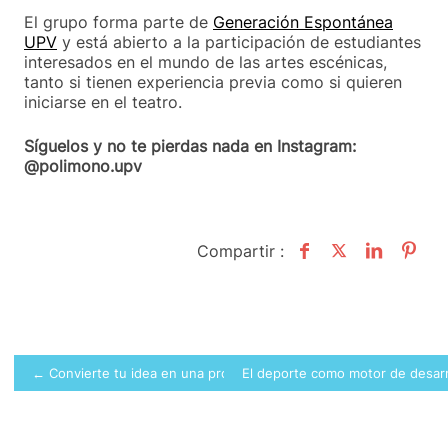
El grupo forma parte de
Generación Espontánea
UPV
y está abierto a la participación de estudiantes
interesados en el mundo de las artes escénicas,
tanto si tienen experiencia previa como si quieren
iniciarse en el teatro.
Síguelos y no te pierdas nada
en
Instagram:
@polimono.upv
Compartir :
Navegación
← Convierte tu idea en una propuesta real
El deporte como motor de desarro
de
entradas