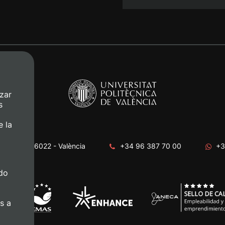
zar
s
e la
era, s/n. 46022 - València
+34 96 387 70 00
+3
do
s a