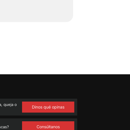
, queja o
Dinos qué opinas
Consúltanos
scas?