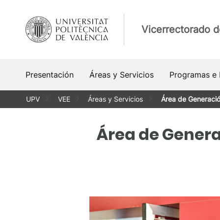
Saltar
al
Vicerrectorado 
contenido
Presentación
Áreas y Servicios
Programas e I
UPV
VEE
Áreas y Servicios
Área de Generaci
Área de Gener