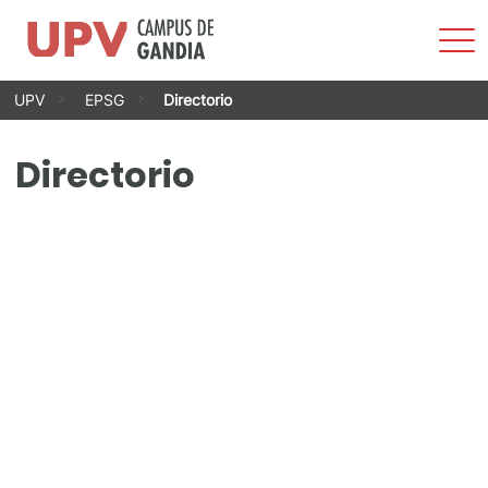
Most
men
Saltar
UPV
EPSG
Directorio
al
contenido
Directorio