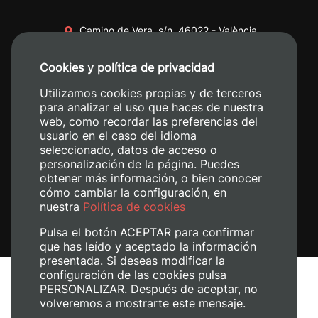
Camino de Vera, s/n. 46022 - València
+34 96 387 70 00
Cookies y política de privacidad
+34 620 04 00 50
Utilizamos cookies propias y de terceros
para analizar el uso que haces de nuestra
web, como recordar las preferencias del
usuario en el caso del idioma
seleccionado, datos de acceso o
personalización de la página. Puedes
obtener más información, o bien conocer
cómo cambiar la configuración, en
nuestra
Política de cookies
Pulsa el botón ACEPTAR para confirmar
que has leído y aceptado la información
presentada. Si deseas modificar la
configuración de las cookies pulsa
Aviso legal
PERSONALIZAR. Después de aceptar, no
Política de cookies
volveremos a mostrarte este mensaje.