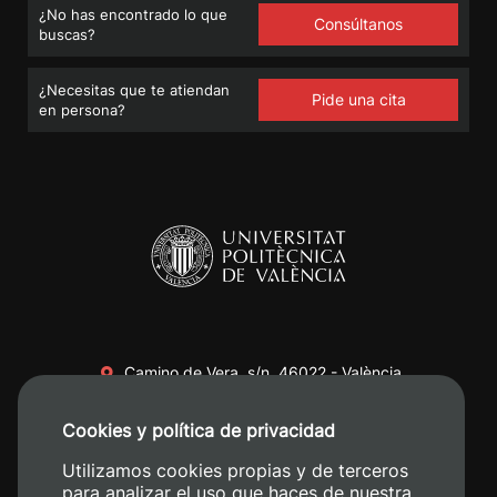
¿No has encontrado lo que
Consúltanos
buscas?
¿Necesitas que te atiendan
Pide una cita
en persona?
Camino de Vera, s/n. 46022 - València
+34 96 387 70 00
Cookies y política de privacidad
+34 620 04 00 50
Utilizamos cookies propias y de terceros
para analizar el uso que haces de nuestra