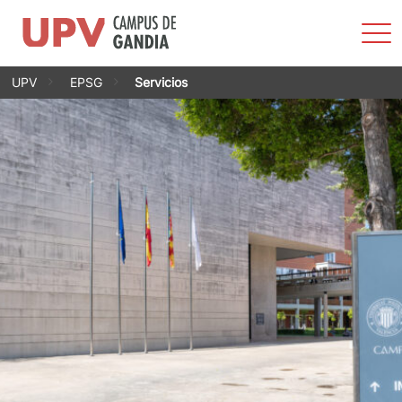
Most
men
Saltar
UPV
EPSG
Servicios
al
contenido