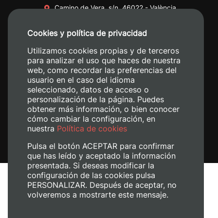
Camino de Vera, s/n. 46022 - València
+34 96 387 70 00
Cookies y política de privacidad
+34 620 04 00 50
Utilizamos cookies propias y de terceros
para analizar el uso que haces de nuestra
web, como recordar las preferencias del
usuario en el caso del idioma
seleccionado, datos de acceso o
personalización de la página. Puedes
obtener más información, o bien conocer
cómo cambiar la configuración, en
nuestra
Política de cookies
Pulsa el botón ACEPTAR para confirmar
que has leído y aceptado la información
presentada. Si deseas modificar la
configuración de las cookies pulsa
Avís legal
PERSONALIZAR. Después de aceptar, no
Política de cookies
volveremos a mostrarte este mensaje.
Política de privacitat
Gestiona les galetes