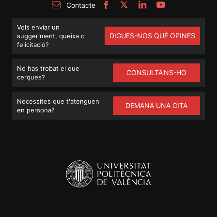
Contacte
Vols enviar un
DIGUES-NOS QUÈ OPINES
suggeriment, queixa o
felicitació?
No has trobat el que
CONSULTA'NS-HO
cerques?
Necessites que t'atenguen
DEMANA UNA CITA
en persona?