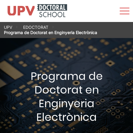
Most
men
Vés
UPV
EDOCTORAT
al
Programa de Doctorat en Enginyeria Electrònica
contingut
Programa de
Doctorat en
Enginyeria
Electrònica