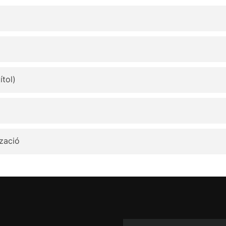
ítol)
tzació