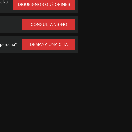
ueixa
DIGUES-NOS QUÈ OPINES
CONSULTA'NS-HO
DEMANA UNA CITA
 persona?