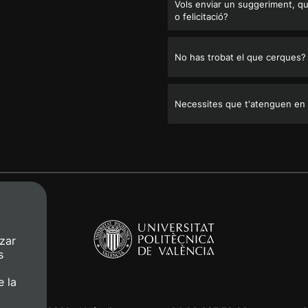
Vols enviar un suggeriment, q
o felicitació?
No has trobat el que cerques?
Necessites que t'atenguen en
zar
s
e la