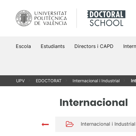
Vés
al
contingut
Escola
Estudiants
Directors i CAPD
Intern
UPV
EDOCTORAT
Internacional i Industrial
In
Internacional
Internacional i Industrial