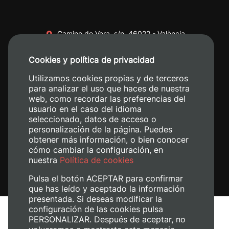
Camino de Vera, s/n. 46022 - València
+34 96 387 70 00
Cookies y política de privacidad
+34 620 04 00 50
Utilizamos cookies propias y de terceros
para analizar el uso que haces de nuestra
web, como recordar las preferencias del
usuario en el caso del idioma
seleccionado, datos de acceso o
personalización de la página. Puedes
obtener más información, o bien conocer
cómo cambiar la configuración, en
nuestra
Política de cookies
Pulsa el botón ACEPTAR para confirmar
que has leído y aceptado la información
presentada. Si deseas modificar la
configuración de las cookies pulsa
Aviso legal
PERSONALIZAR. Después de aceptar, no
Política de cookies