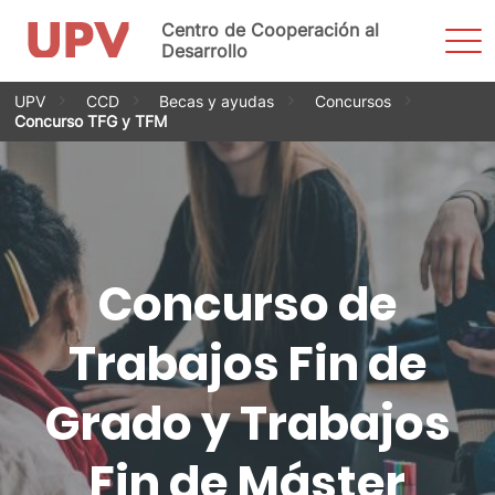
Centro de Cooperación al
Most
men
Desarrollo
Saltar
UPV
CCD
Becas y ayudas
Concursos
al
Concurso TFG y TFM
contenido
Concurso de
Trabajos Fin de
Grado y Trabajos
Fin de Máster