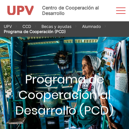
Centro de Cooperación al
Most
men
Desarrollo
Saltar
UPV
CCD
Becas y ayudas
Alumnado
al
Programa de Cooperación (PCD)
contenido
Programa de
Cooperación al
Desarrollo (PCD)