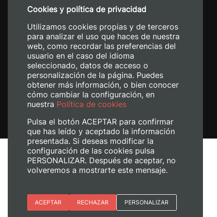
Cookies y política de privacidad
+34 620 04 00 50
Utilizamos cookies propias y de terceros
para analizar el uso que haces de nuestra
web, como recordar las preferencias del
usuario en el caso del idioma
seleccionado, datos de acceso o
personalización de la página. Puedes
obtener más información, o bien conocer
cómo cambiar la configuración, en
nuestra
Política de cookies
Pulsa el botón ACEPTAR para confirmar
que has leído y aceptado la información
presentada. Si deseas modificar la
configuración de las cookies pulsa
Aviso legal
PERSONALIZAR. Después de aceptar, no
volveremos a mostrarte este mensaje.
Política de cookies
Política de privacidad
Gestionar cookies
Esenciales
ACEPTAR
RECHAZAR
PERSONALIZAR
© 2026
Universitat Politècnica de València