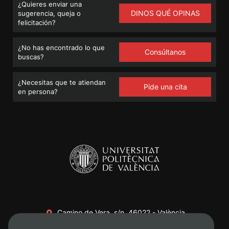
¿Quieres enviar una
DINOS QUÉ OPINAS
sugerencia, queja o
felicitación?
¿No has encontrado lo que
Consúltanos
buscas?
¿Necesitas que te atiendan
Pide una cita
en persona?
Camino de Vera, s/n. 46022 - València
+34 96 387 70 00