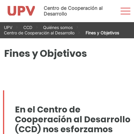
Centro de Cooperación al
Most
men
Desarrollo
Saltar
UPV
CCD
Quiénes somos
al
Centro de Cooperación al Desarrollo
Fines y Objetivos
contenido
Fines y Objetivos
En el
Centro de
Cooperación al Desarrollo
(CCD)
nos esforzamos