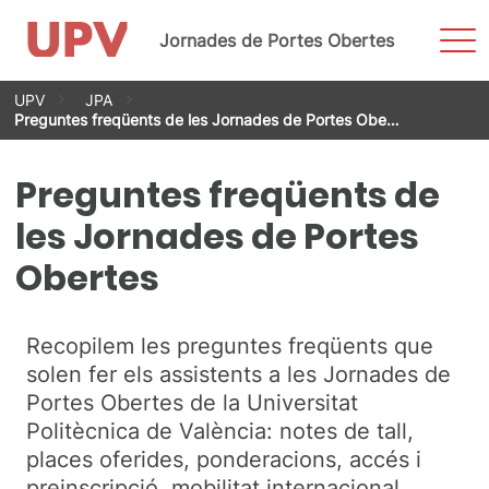
Most
Jornades de Portes Obertes
men
Vés
UPV
JPA
al
Preguntes freqüents de les Jornades de Portes Obe…
contingut
Preguntes freqüents de
les Jornades de Portes
Obertes
Recopilem les preguntes freqüents que
solen fer els assistents a les Jornades de
Portes Obertes de la Universitat
Politècnica de València: notes de tall,
places oferides, ponderacions, accés i
preinscripció, mobilitat internacional,