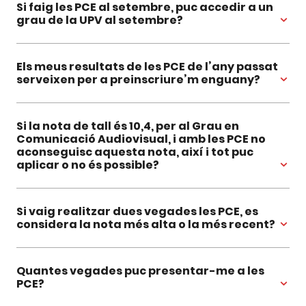
Si faig les PCE al setembre, puc accedir a un
grau de la UPV al setembre?
Els meus resultats de les PCE de l’any passat
serveixen per a preinscriure’m enguany?
Si la nota de tall és 10,4, per al Grau en
Comunicació Audiovisual, i amb les PCE no
aconseguisc aquesta nota, així i tot puc
aplicar o no és possible?
Si vaig realitzar dues vegades les PCE, es
considera la nota més alta o la més recent?
Quantes vegades puc presentar-me a les
PCE?