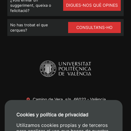
¿Vols enviar un
DIGUES-NOS QUÈ OPINES
suggeriment, queixa o
felicitació?
No has trobat el que
CONSULTA'NS-HO
cerques?
Camino de Vera, s/n. 46022 - València
+34 96 387 70 00
Cookies y política de privacidad
+34 620 04 00 50
Utilizamos cookies propias y de terceros