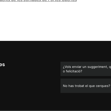
es
¿Vols enviar un suggeriment, 
o felicitació?
No has trobat el que cerques?