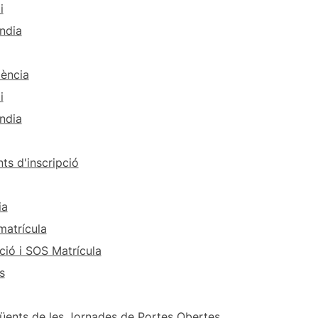
i
ndia
ència
i
ndia
ts d'inscripció
ia
matrícula
ció i SOS Matrícula
s
üents de les Jornades de Portes Obertes