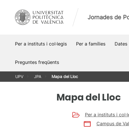
Vés
al
Jornades de Po
contingut
Per a instituts i col·legis
Per a famílies
Dates 
Preguntes freqüents
UPV
JPA
Mapa del Lloc
Mapa del Lloc
Per a instituts i col·l
Campus de Val