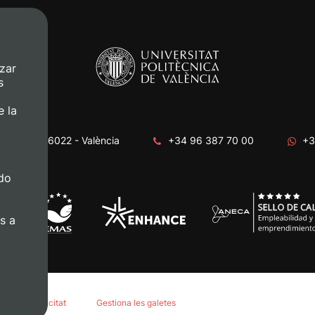
zar
s
e la
era, s/n. 46022 - València
+34 96 387 70 00
+3
do
s a
tica de privacitat
Gestiona les galetes