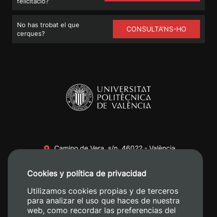
felicitació?
No has trobat el que
CONSULTA'NS-HO
cerques?
Camino de Vera, s/n. 46022 - València
+34 96 387 70 00
Cookies y política de privacidad
+34 620 04 00 50
Utilizamos cookies propias y de terceros
para analizar el uso que haces de nuestra
web, como recordar las preferencias del