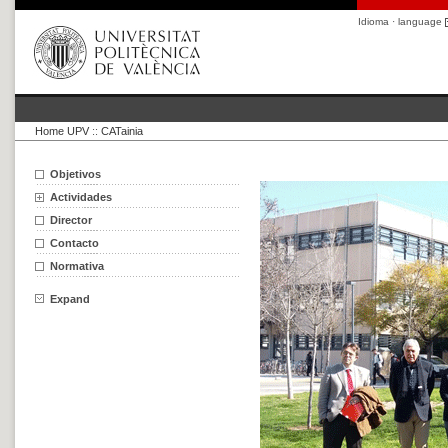
Idioma · language
Home UPV
::
CATainia
Objetivos
Actividades
Director
Contacto
Normativa
Expand