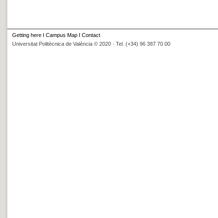
Getting here
I
Campus Map
I
Contact
Universitat Politècnica de València © 2020 · Tel. (+34) 96 387 70 00