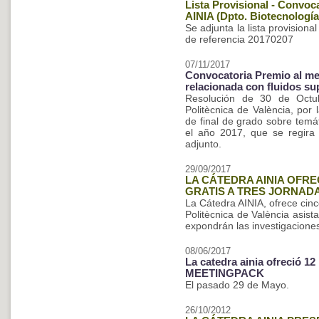
Lista Provisional - Convoc
AINIA (Dpto. Biotecnología
Se adjunta la lista provisiona
de referencia 20170207
07/11/2017
Convocatoria Premio al mej
relacionada con fluidos su
Resolución de 30 de Octub
Politècnica de València, por
de final de grado sobre temát
el año 2017, que se regira
adjunto.
29/09/2017
LA CÁTEDRA AINIA OFRE
GRATIS A TRES JORNAD
La Cátedra AINIA, ofrece cin
Politècnica de València asist
expondrán las investigacione
08/06/2017
La catedra ainia ofreció 12
MEETINGPACK
El pasado 29 de Mayo.
26/10/2012