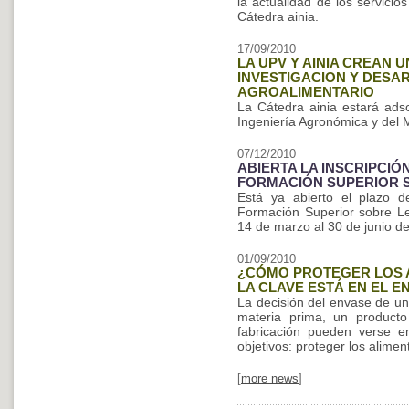
la actualidad de los servicio
Cátedra ainia.
17/09/2010
LA UPV Y AINIA CREAN 
INVESTIGACION Y DES
AGROALIMENTARIO
La Cátedra ainia estará ads
Ingeniería Agronómica y del 
07/12/2010
ABIERTA LA INSCRIPCIÓN
FORMACIÓN SUPERIOR S
Está ya abierto el plazo d
Formación Superior sobre Leg
14 de marzo al 30 de junio d
01/09/2010
¿CÓMO PROTEGER LOS A
LA CLAVE ESTÁ EN EL E
La decisión del envase de un
materia prima, un producto
fabricación pueden verse 
objetivos: proteger los alime
[
more news
]