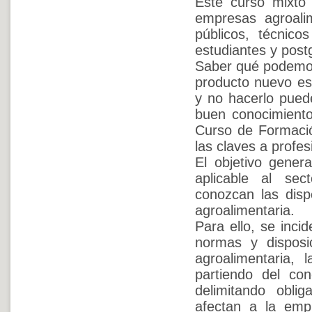
Este curso mixto 
empresas agroali
públicos, técnic
estudiantes y post
Saber qué podemo
producto nuevo es
y no hacerlo pued
buen conocimiento
Curso de Formació
las claves a profes
El objetivo gener
aplicable al sec
conozcan las disp
agroalimentaria.
Para ello, se inci
normas y disposi
agroalimentaria, 
partiendo del con
delimitando obli
afectan a la emp