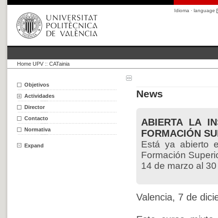
Idioma · language
Home UPV
::
CATainia
Objetivos
News
Actividades
Director
Contacto
ABIERTA LA I
Normativa
FORMACIÓN SU
Está ya abierto 
Expand
Formación Superior
14 de marzo al 30
Valencia, 7 de dic