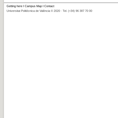
Getting here
I
Campus Map
I
Contact
Universitat Politècnica de València © 2020 · Tel. (+34) 96 387 70 00