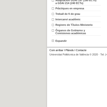
Adaptación GDAI 197 (180 ECTs)
a GDAI 214 (240 ECTs)
Pràctiques en empresa
Treball de fi de grau
Intercanvi acadèmic
Registro de Títulos Ministerio
Órganos de Gobierno y
Comisiones académicas
Expandir
Com arribar
I
Plànols
I
Contacte
Universitat Politècnica de València © 2020 · Tel. 