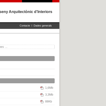
eny Arquitectònic d'Interiors
Contacte
I
Dades generals
es ...
1,6Mb
3,3Mb
88Kb