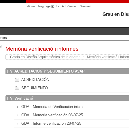
Idioma · language
I
a
·
A
I
Cercar
I
Directori
Grau en Diss
riors
Memòria verificació i informes
Grado en Diseño Arquitectónico de Interiores
Memòria verificació i inform
ACREDITACIÓN Y SEGUIMIENTO AVAP
ACREDITACIÓN
SEGUIMIENTO
Verificació
GDAI. Memoria de Verificación inicial
GDAI. Memoria verificación 08-07-25
GDAI. Informe verificación 28-07-25