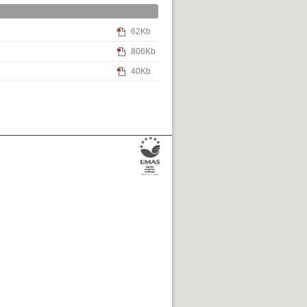
62Kb
806Kb
40Kb