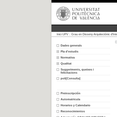
Inici UPV
::
Grau en Disseny Arquitectònic d'Inte
Dades generals
Pla d'estudis
Normativa
Qualitat
Suggeriments, queixes i
felicitacions
poli[Consulta]
Preinscripción
Automatricula
Horarios y Calendario
Reconocimientos